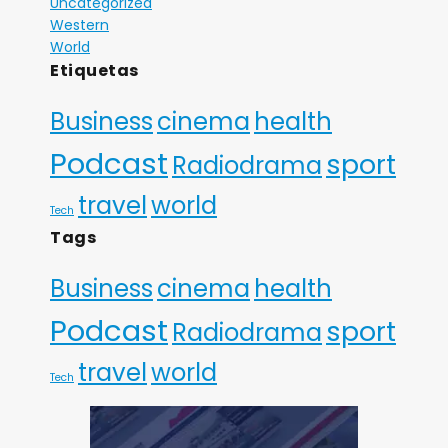
Uncategorized
Western
World
Etiquetas
Business
cinema
health
Podcast
sport
Radiodrama
travel
world
Tech
Tags
Business
cinema
health
Podcast
sport
Radiodrama
travel
world
Tech