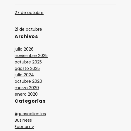
5. Django-Reinhardt-Nuages
27 de octubre
6. Ecos Mios
21 de octubre
05:00
ALAS 17
Archivos
1. Título
julio 2026
2. Identificación
noviembre 2025
octubre 2025
06:00
agosto 2025
A LAS 18
julio 2024
1. Título
octubre 2020
marzo 2020
2. Identificación
enero 2020
3. Título
Categorías
4. Título
Aguascalientes
Business
07:00
A LAS 19
Economy