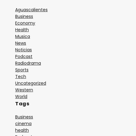
Aguascalientes
13:00
Business
FONOTECA RFI
Economy
1. Música Primavera
Health
Musica
2. Identificación
News
Noticias
14:00
Podcast
A LAS 14
Radiodrama
1. Identificación
Sports
Tech
2. Ay lucia
Uncategorized
Western
15:00
SALUD RFI
World
Tags
1. La Kombucha
2. Identificación
Business
cinema
3. Que calor
health