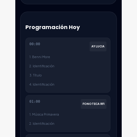
Programación Hoy
00:00
AY LUCIA
1. Benni More
2. Identificación
3. Título
4. Identificación
01:00
FONOTECA RFI
1. Música Primavera
2. Identificación