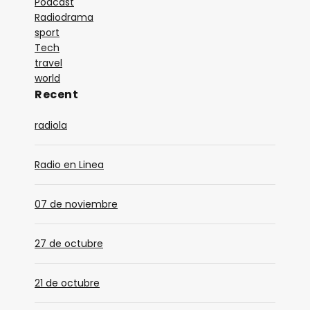
Podcast
16:00
Radiodrama
A LAS 16
sport
1. Louis Jordan
Tech
2. Identificación
travel
world
3. Louis Armstrong
Recent
4. Dave-Brubeck-Take-Five
5. Django-Reinhardt-Nuages
radiola
6. Ecos Mios
Radio en Linea
17:00
ALAS 17
07 de noviembre
1. Título
2. Identificación
27 de octubre
18:00
A LAS 18
21 de octubre
1. Título