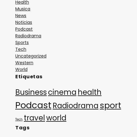
Health
1. Título
Musica
2. Ecos Míos
News
Noticias
Podcast
08:00
A LAS 8-20
Radiodrama
Sports
1. Radio Francia Internacional
Tech
2. Identificación
Uncategorized
3. RFI
Western
World
4. ID CONÉCTATE
Etiquetas
09:00
A LAS 9 21
Business
cinema
health
1. Noticia RFI
Podcast
sport
Radiodrama
2. Jazz
travel
world
3. Título
Tech
Tags
4. Identificación