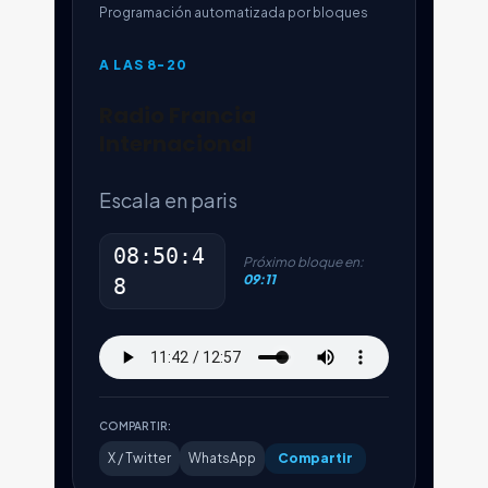
Programación automatizada por bloques
A LAS 8-20
Radio Francia
Internacional
Escala en paris
08:50:4
Próximo bloque en:
09:11
8
COMPARTIR:
X / Twitter
WhatsApp
Compartir